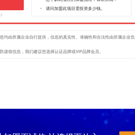
赵兰辉,安徽-阜阳,店面五六百平，做防盗门和室内木门，找品牌代理。
←
请问加盟此项目需投资多少钱。
李女士,河北-沧州,店面80多平米，做的定制+木门，想找附近的品牌咨询
读）
刘女士,江西-宜春,目前做全屋定制，想找合适的木门牌代理。可以直接加微信
赵先生,山西-大同,设计工作室，找厂家合作。觉得慕友的产品质量不错。
王长兴,陕西-西安,想开个店，正在找门店，品牌对比期间。手机号是微信号
息均由所属企业自行提供，信息的真实性、准确性和合法性由所属企业负
来苗苗,山西-长治,新开的店，大概90平米，找合适的品牌
防虚假信息，我们建议您选择认证品牌或VIP品牌会员。