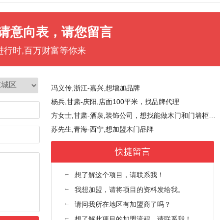
王长兴,陕西-西安,想开个店，正在找门店，品牌对比期间。手机号是微信号
来苗苗,山西-长治,新开的店，大概90平米，找合适的品牌
杨,内蒙古-呼和浩特,新开的店，大概80多平米，想找有点知名度的品牌。
请意向表，请您留言
陈先生,湖南-邵阳,想增加品牌
进行时,百万财富等你来
张女士,湖南-长沙,想代理木门品牌
乔国军,山西-运城,以前做的别的项目，现在想做木门，找合适的厂家。手机号是微信号
冯义传,浙江-嘉兴,想增加品牌
杨兵,甘肃-庆阳,店面100平米，找品牌代理
方女士,甘肃-酒泉,装饰公司，想找能做木门和门墙柜，全屋定制的品牌合作。
苏先生,青海-西宁,想加盟木门品牌
赵先生,甘肃-白银,咨询品牌代理，性价比高的
快捷留言
张女士,山东-滨州,装修公司，找厂家合作
傅军明,浙江-舟山,装修公司，想找木门厂家合作。
←
想了解这个项目，请联系我！
穆先生,云南-昭通,店面200多个平方，入户门和室内门都有。想咨询考察看看有没有更适合的品牌
←
我想加盟，请将项目的资料发给我。
王女士,山东-临沂,想找厂家合作拿货
←
请问我所在地区有加盟商了吗？
向,河北-沧州,店面80多平米，之前做的别的项目，现在想做木门，想找河北附近的品牌
←
想了解此项目的加盟流程，请联系我！