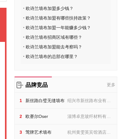
欧诗兰墙布加盟多少钱？
欧诗兰墙布加盟有哪些扶持政策？
欧诗兰墙布加盟一年能赚多少钱？
欧诗兰墙布招商区域有哪些？
欧诗兰墙布加盟能去考察吗？
欧诗兰墙布的总部在哪里？
品牌竞品
更多
新丝路白璧无缝墙布
1
新丝路白璧无缝墙布
绍兴市新丝路布业有限
绍兴市新丝路布业有限公司
欧赛尔Oser
公司
2
欧赛尔Oser
淄博卓意玻纤材料有限
淄博卓意玻纤材料有限公司
莺牌艺术墙布
公司
3
莺牌艺术墙布
杭州黄雯英宾馆酒店用
杭州黄雯英宾馆酒店用品有