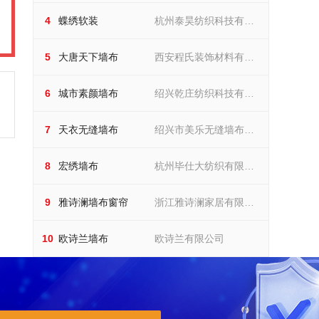
限公司
蝶绣软装
品有限公司
4
蝶绣软装
杭州泰昊纺织科技有限
杭州泰昊纺织科技有限公司
大唐天下墙布
公司
5
大唐天下墙布
西安程氏装饰材料有限
西安程氏装饰材料有限公司
城市素颜墙布
公司
6
城市素颜墙布
绍兴乾庄纺织科技有限
绍兴乾庄纺织科技有限公司
天衣无缝墙布
公司
7
天衣无缝墙布
绍兴市美乐无缝墙布有
绍兴市美乐无缝墙布有限公
司
宏绣墙布
限公司
8
宏绣墙布
杭州毕仕大纺织有限公
杭州毕仕大纺织有限公司
雅诗澜墙布窗帘
司
9
雅诗澜墙布窗帘
浙江雅诗澜家居有限公
浙江雅诗澜家居有限公司
欧诗兰墙布
司
10
欧诗兰墙布
欧诗兰有限公司
欧诗兰有限公司