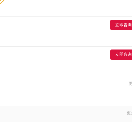
立即咨询
立即咨询
李女士,河北-沧州,店面80多平米，做的定制+木门，想找附近的品牌咨询
更
刘女士,江西-宜春,目前做全屋定制，想找合适的木门牌代理。可以直接加微信
赵先生,山西-大同,设计工作室，找厂家合作。觉得慕友的产品质量不错。