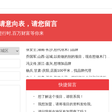
刘女士,江西-宜春,目前做全屋定制，想找合适的木门牌代理。可以直接加微信
赵先生,山西-大同,设计工作室，找厂家合作。觉得慕友的产品质量不错。
王长兴,陕西-西安,想开个店，正在找门店，品牌对比期间。手机号是微信号
请意向表，请您留言
来苗苗,山西-长治,新开的店，大概90平米，找合适的品牌
杨,内蒙古-呼和浩特,新开的店，大概80多平米，想找有点知名度的品牌。
进行时,百万财富等你来
陈先生,湖南-邵阳,想增加品牌
张女士,湖南-长沙,想代理木门品牌
乔国军,山西-运城,以前做的别的项目，现在想做木门，找合适的厂家。手机号是微信号
冯义传,浙江-嘉兴,想增加品牌
杨兵,甘肃-庆阳,店面100平米，找品牌代理
方女士,甘肃-酒泉,装饰公司，想找能做木门和门墙柜，全屋定制的品牌合作。
苏先生,青海-西宁,想加盟木门品牌
快捷留言
赵先生,甘肃-白银,咨询品牌代理，性价比高的
张女士,山东-滨州,装修公司，找厂家合作
←
想了解这个项目，请联系我！
傅军明,浙江-舟山,装修公司，想找木门厂家合作。
←
我想加盟，请将项目的资料发给我。
穆先生,云南-昭通,店面200多个平方，入户门和室内门都有。想咨询考察看看有没有更适合的品牌
←
请问我所在地区有加盟商了吗？