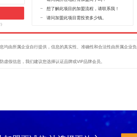
王女士,山东-临沂,想找厂家合作拿货
←
想了解此项目的加盟流程，请联系我！
向,河北-沧州,店面80多平米，之前做的别的项目，现在想做木门，想找河北附近的品牌
←
请问加盟此项目需投资多少钱。
赵兰辉,安徽-阜阳,店面五六百平，做防盗门和室内木门，找品牌代理。
读）
李女士,河北-沧州,店面80多平米，做的定制+木门，想找附近的品牌咨询
刘女士,江西-宜春,目前做全屋定制，想找合适的木门牌代理。可以直接加微信
赵先生,山西-大同,设计工作室，找厂家合作。觉得慕友的产品质量不错。
息均由所属企业自行提供，信息的真实性、准确性和合法性由所属企业负
王长兴,陕西-西安,想开个店，正在找门店，品牌对比期间。手机号是微信号
防虚假信息，我们建议您选择认证品牌或VIP品牌会员。
来苗苗,山西-长治,新开的店，大概90平米，找合适的品牌