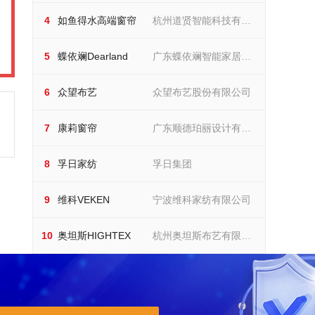
如鱼得水高端窗帘
公司
4
如鱼得水高端窗帘
杭州道贤智能科技有限
杭州道贤智能科技有限公司
蝶依斓Dearland
公司
5
蝶依斓Dearland
广东蝶依斓智能家居科
广东蝶依斓智能家居科技有
限公司
众望布艺
技有限公司
6
众望布艺
众望布艺股份有限公司
众望布艺股份有限公司
康莉窗帘
7
康莉窗帘
广东顺德珀丽设计有限
广东顺德珀丽设计有限公司
孚日家纺
公司
8
孚日家纺
孚日集团
孚日集团
维科VEKEN
9
维科VEKEN
宁波维科家纺有限公司
宁波维科家纺有限公司
奥坦斯HIGHTEX
10
奥坦斯HIGHTEX
杭州奥坦斯布艺有限公
杭州奥坦斯布艺有限公司
司