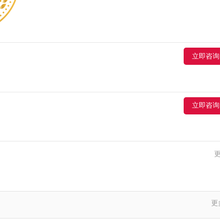
立即咨询
立即咨询
更
李女士,河北-沧州,店面80多平米，做的定制+木门，想找附近的品牌咨询