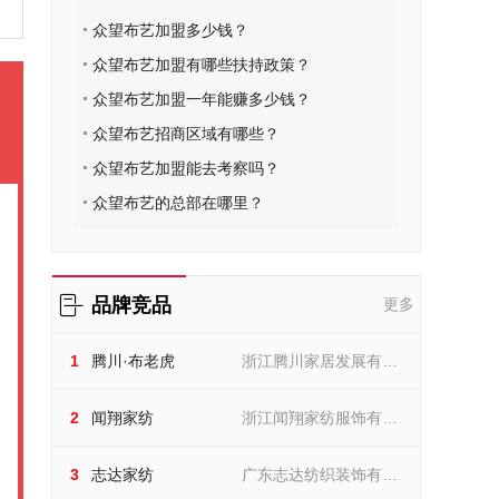
众望布艺加盟多少钱？
众望布艺加盟有哪些扶持政策？
众望布艺加盟一年能赚多少钱？
众望布艺招商区域有哪些？
众望布艺加盟能去考察吗？
众望布艺的总部在哪里？
品牌竞品
更多
腾川·布老虎
1
腾川·布老虎
浙江腾川家居发展有限
浙江腾川家居发展有限公司
闻翔家纺
公司
2
闻翔家纺
浙江闻翔家纺服饰有限
浙江闻翔家纺服饰有限公司
志达家纺
公司
3
志达家纺
广东志达纺织装饰有限
广东志达纺织装饰有限公司