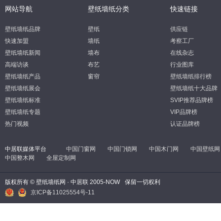
网站导航
壁纸墙纸分类
快速链接
壁纸墙纸品牌
壁纸
供应链
快速加盟
墙纸
考察工厂
壁纸墙纸新闻
墙布
在线杂志
高端访谈
布艺
行业图库
壁纸墙纸产品
窗帘
壁纸墙纸排行榜
壁纸墙纸展会
壁纸墙纸十大品牌
壁纸墙纸标准
SVIP推荐品牌榜
壁纸墙纸专题
VIP品牌榜
热门视频
认证品牌榜
中居联媒体平台
中国门窗网
中国门锁网
中国木门网
中国壁纸网
中国整木网
全屋定制网
版权所有 © 壁纸墙纸网 · 中居联 2005-NOW
保留一切权利
京ICP备11025554号-11