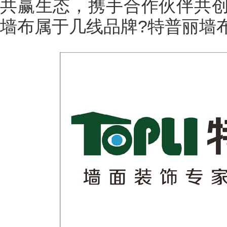
共赢生态，携手合作伙伴共
墙布属于几线品牌?特普丽墙
2023
门网专
激发新活
咖齐聚，闪
国际门业
展），中
端访谈栏
木门营销