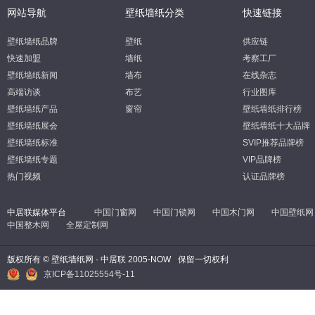
网站导航
壁纸墙纸分类
快速链接
壁纸墙纸品牌
壁纸
供应链
快速加盟
墙纸
考察工厂
壁纸墙纸新闻
墙布
在线杂志
高端访谈
布艺
行业图库
壁纸墙纸产品
窗帘
壁纸墙纸排行榜
壁纸墙纸展会
壁纸墙纸十大品牌
壁纸墙纸标准
SVIP推荐品牌榜
壁纸墙纸专题
VIP品牌榜
热门视频
认证品牌榜
中居联媒体平台
中国门窗网
中国门锁网
中国木门网
中国壁纸网
中国整木网
全屋定制网
版权所有 © 壁纸墙纸网 · 中居联 2005-NOW
保留一切权利
京ICP备11025554号-11