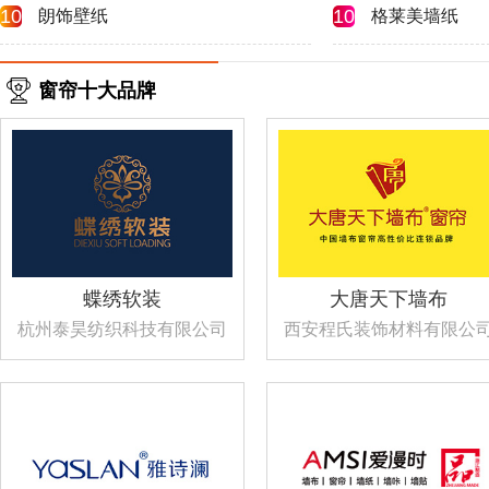
10
10
朗饰壁纸
格莱美墙纸
窗帘十大品牌
蝶绣软装
大唐天下墙布
杭州泰昊纺织科技有限公司
西安程氏装饰材料有限公