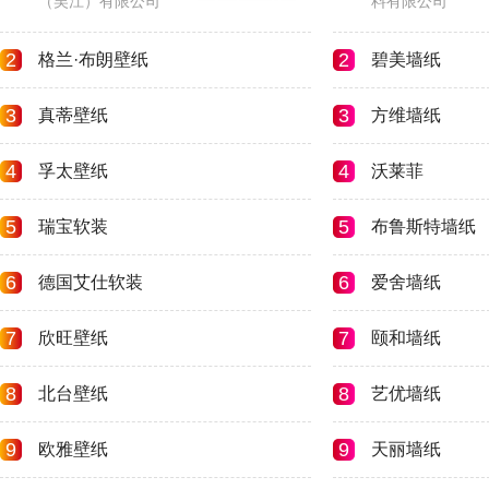
（吴江）有限公司
料有限公司
2
2
格兰·布朗壁纸
碧美墙纸
3
3
真蒂壁纸
方维墙纸
4
4
孚太壁纸
沃莱菲
5
5
瑞宝软装
布鲁斯特墙纸
6
6
德国艾仕软装
爱舍墙纸
7
7
欣旺壁纸
颐和墙纸
8
8
北台壁纸
艺优墙纸
9
9
欧雅壁纸
天丽墙纸