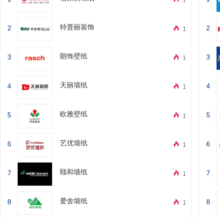
1
特普丽装饰
2
2
1
朗饰壁纸
3
3
1
天丽墙纸
4
4
1
欧雅壁纸
5
5
1
艺优墙纸
6
6
1
颐和墙纸
7
7
1
爱舍墙纸
8
8
1