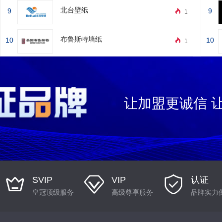
北台壁纸
9
9
1
布鲁斯特墙纸
10
10
1
让加盟更诚信 
SVIP
VIP
认证
皇冠顶级服务
高级尊享服务
品牌实力