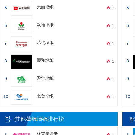
天丽墙纸
5
5
1
欧雅壁纸
6
6
1
艺优墙纸
7
7
1
颐和墙纸
8
8
1
爱舍墙纸
9
9
1
北台壁纸
10
10
1
其他壁纸墙纸排行榜
配
格莱美墙纸
1
1