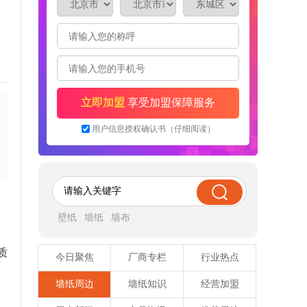
制+木门，想找附近的品牌咨询
来自 陕西-榆林 的 李润喜 店面六七十平米，不在
市场里，是街边门面，想找距离不太远的品牌
来自 山东-枣庄 的 常先生 做装修的，想找品牌合
作，可以上样
来自 辽宁-大连 的 屠女士 装修公司，现在有30几
套门想下单，找附近的工厂合作
来自 河南-周口 的 朱海洋 店面不到100平，想找
个有点知名度的品牌，也不用一线品牌。对比期
来自 山东-青岛 的 翟先生 店面40多平米，想找个
间。
品牌跟装饰公司合作
来自 山西-吕梁 的 任凯雄 想代理木门品牌，正在
对比期间。
来自 陕西-渭南 的 车涛涛 店面40平米，目前做的
钛镁合金门，想增加木门项目，找合适的品牌。手
来自 河北-邢台 的 谢先生 店面200平米，新开
立即加盟
享受加盟保障服务
机号是微信号
的，找有实力的一线品牌加盟
来自 河北-邢台 的 董先生 店面108平米，想找烤
漆免漆都有的木门品牌，最好是重庆的。手机号是
来自 新疆-伊犁 的 席女士 店面200平米，想增加
用户信息授权确认书（仔细阅读）
微信号。
一个品牌
壁纸
墙纸
墙布
。
质
今日聚焦
厂商专栏
行业热点
墙纸周边
墙纸知识
经营加盟