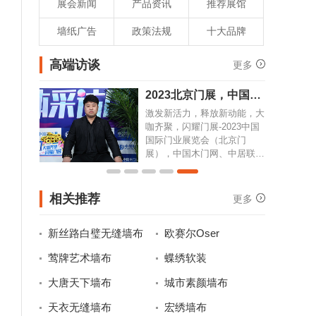
展会新闻
产品资讯
推荐展馆
墙纸广告
政策法规
十大品牌
高端访谈
更多
2023北京门展，中国木
门网专访鑫雅迪负
激发新活力，释放新动能，大
咖齐聚，闪耀门展-2023中国
国际门业展览会（北京门
展），中国木门网、中居联高
端访谈栏目专访鑫雅迪负离子
木门营销总监刘志峰。
相关推荐
更多
新丝路白璧无缝墙布
欧赛尔Oser
莺牌艺术墙布
蝶绣软装
大唐天下墙布
城市素颜墙布
天衣无缝墙布
宏绣墙布