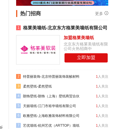
热门招商
更多
格莱美墙纸-北京东方格莱美墙纸有限公司
1
加盟格莱美墙纸
北京东方格莱美墙纸有限
公司火热招商中
立即加盟
2
特普丽装饰-北京特普丽装饰装帧材料
1
人关注
3
有限公司
柔然壁纸-柔然壁纸
1
人关注
4
朗饰壁纸-朗饰（上海）壁纸商贸合伙
1
人关注
5
企业（有限合伙）
天丽墙纸-江门市裕华墙纸有限公司
1
人关注
6
欧雅壁纸-上海欧雅装饰材料有限公司
1
人关注
7
艺优墙纸-杭州艺优（ARTTOP）墙纸
1
人关注
近