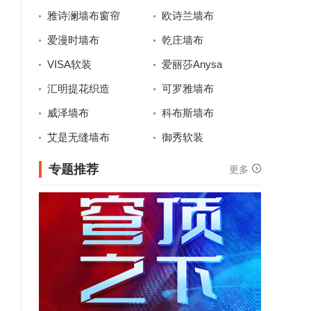
雅诗澜墙布窗帘
欧诗兰墙布
爱漫时墙布
乾庄墙布
VISA软装
爱丽莎Anysa
汇明提花织造
可罗雅墙布
威泽墙布
科布斯墙布
艾是无缝墙布
御秀软装
专题推荐
更多