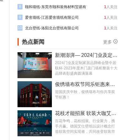
8
有限公司
颐和墙纸-东莞市颐和装饰材料贸易有
1
人关注
9
限公司
爱舍墙纸-江苏爱舍墙纸有限公司
1
人关注
10
北台壁纸-洛阳北台壁纸有限公司
1
人关注
热点新闻
更多
新潮澎湃— 2024门业及定制家居品牌峰会圆满落幕
2024门业及定制家居品牌峰会暨中居
联杯·2023年度木门及门墙柜整装十大
品牌表彰盛典圆满落幕
俊绣墙布双节同乐钜惠来袭 工厂好礼送不停
迎国庆庆中秋，俊绣墙布与你共享双
节钜惠！
花枝才能招展 软装大咖艾仕聚
百花争鸣，花枝招展。行业聚力，携
手共赢。德国艾仕壁纸以设计概念打
造软装空间实现者，共同改变软装市
场，让软装走得更远。