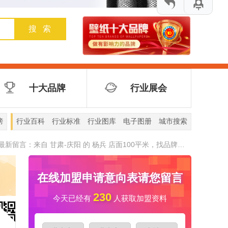
来自 江西-宜春 的 刘女士 目前做全屋定制，想找
合适的木门牌代理。可以直接加微信
来自 山西-大同 的 赵先生 设计工作室，找厂家合
作。觉得慕友的产品质量不错。
来自 陕西-西安 的 王长兴 想开个店，正在找门
店，品牌对比期间。手机号是微信号
来自 山西-长治 的 来苗苗 新开的店，大概90平
十大品牌
行业展会
米，找合适的品牌
来自 内蒙古-呼和浩特 的 杨 新开的店，大概80多
平米，想找有点知名度的品牌。
来自 湖南-邵阳 的 陈先生 想增加品牌
来自 湖南-长沙 的 张女士 想代理木门品牌
来自 山西-运城 的 乔国军 以前做的别的项目，现
榜
行业百科
行业标准
行业图库
电子图册
城市搜索
在想做木门，找合适的厂家。手机号是微信号
来自 浙江-嘉兴 的 冯义传 想增加品牌
来自 甘肃-庆阳 的 杨兵 店面100平米，找品牌代
最新留言：
理
来自 甘肃-酒泉 的 方女士 装饰公司，想找能做木
门和门墙柜，全屋定制的品牌合作。
来自 青海-西宁 的 苏先生 想加盟木门品牌
来自 甘肃-白银 的 赵先生 咨询品牌代理，性价比
高的
来自 山东-滨州 的 张女士 装修公司，找厂家合作
在线加盟申请意向表请您留言
来自 浙江-舟山 的 傅军明 装修公司，想找木门厂
家合作。
来自 云南-昭通 的 穆先生 店面200多个平方，入
230
今天已经有
人获取加盟资料
户门和室内门都有。想咨询考察看看有没有更适合
来自 山东-临沂 的 王女士 想找厂家合作拿货
的品牌
来自 河北-沧州 的 向 店面80多平米，之前做的别
的项目，现在想做木门，想找河北附近的品牌
来自 安徽-阜阳 的 赵兰辉 店面五六百平，做防盗
门和室内木门，找品牌代理。
来自 河北-沧州 的 李女士 店面80多平米，做的定